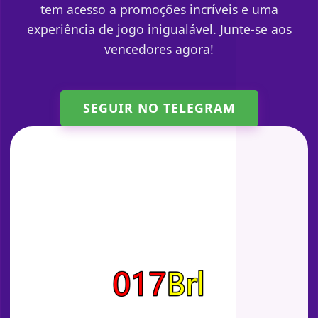
tem acesso a promoções incríveis e uma
experiência de jogo inigualável. Junte-se aos
vencedores agora!
SEGUIR NO TELEGRAM