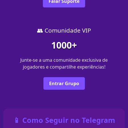
Falar Suporte
👥 Comunidade VIP
1000+
Junte-se a uma comunidade exclusiva de
jogadores e compartilhe experiências!
Entrar Grupo
📱 Como Seguir no Telegram