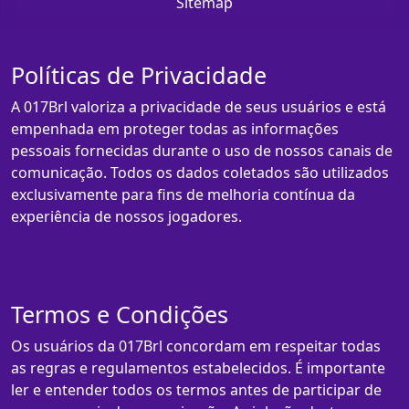
Sitemap
Políticas de Privacidade
A 017Brl valoriza a privacidade de seus usuários e está
empenhada em proteger todas as informações
pessoais fornecidas durante o uso de nossos canais de
comunicação. Todos os dados coletados são utilizados
exclusivamente para fins de melhoria contínua da
experiência de nossos jogadores.
Termos e Condições
Os usuários da 017Brl concordam em respeitar todas
as regras e regulamentos estabelecidos. É importante
ler e entender todos os termos antes de participar de