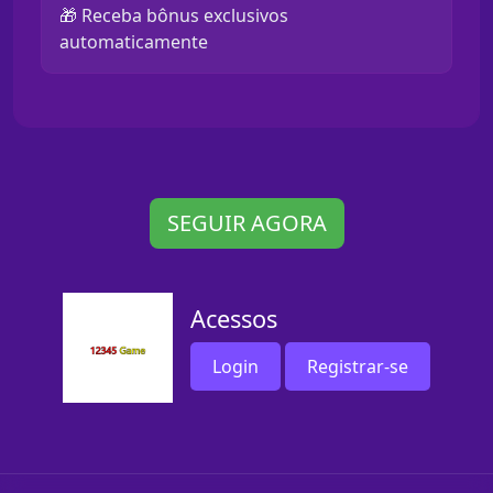
🎁 Receba bônus exclusivos
automaticamente
SEGUIR AGORA
Acessos
Login
Registrar-se