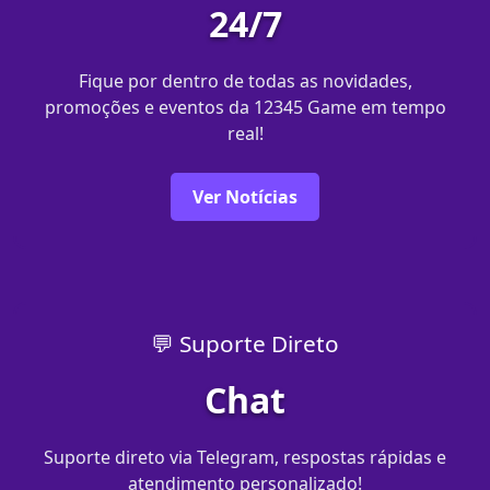
24/7
Fique por dentro de todas as novidades,
promoções e eventos da 12345 Game em tempo
real!
Ver Notícias
💬 Suporte Direto
Chat
Suporte direto via Telegram, respostas rápidas e
atendimento personalizado!