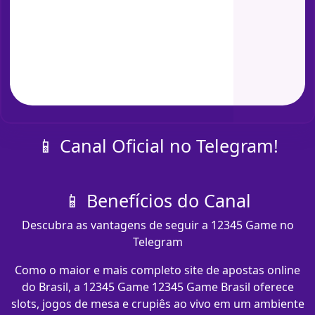
📱 Canal Oficial no Telegram!
📱 Benefícios do Canal
Descubra as vantagens de seguir a 12345 Game no
Telegram
Como o maior e mais completo site de apostas online
do Brasil, a 12345 Game 12345 Game Brasil oferece
slots, jogos de mesa e crupiês ao vivo em um ambiente