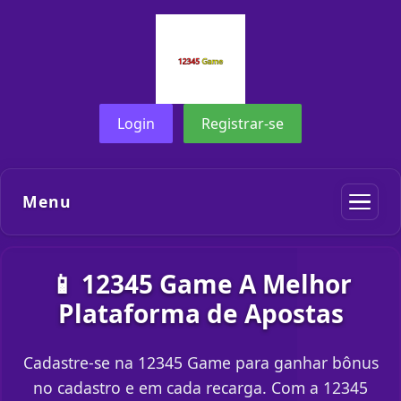
Login
Registrar-se
Menu
📱 12345 Game A Melhor
Plataforma de Apostas
Cadastre-se na 12345 Game para ganhar bônus
no cadastro e em cada recarga. Com a 12345