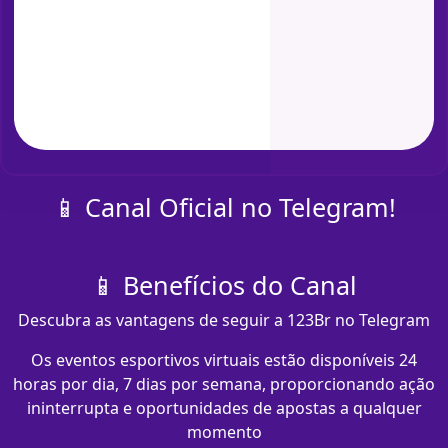
📱 Canal Oficial no Telegram!
📱 Benefícios do Canal
Descubra as vantagens de seguir a 123Br no Telegram
Os eventos esportivos virtuais estão disponíveis 24
horas por dia, 7 dias por semana, proporcionando ação
ininterrupta e oportunidades de apostas a qualquer
momento