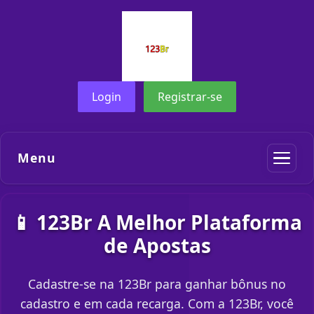
Login
Registrar-se
Menu
📱 123Br A Melhor Plataforma
de Apostas
Cadastre-se na 123Br para ganhar bônus no
cadastro e em cada recarga. Com a 123Br, você