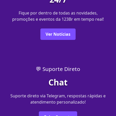
Fique por dentro de todas as novidades,
promoções e eventos da 123Br em tempo real!
Ver Notícias
💬 Suporte Direto
Chat
Suporte direto via Telegram, respostas rápidas e
atendimento personalizado!