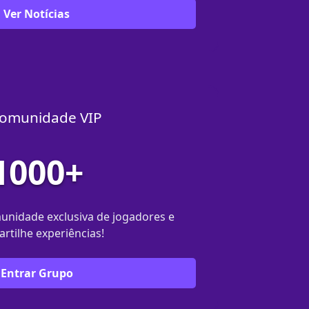
Ver Notícias
Comunidade VIP
1000+
unidade exclusiva de jogadores e
rtilhe experiências!
Entrar Grupo