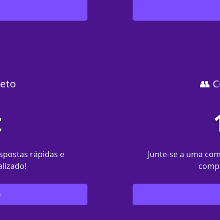
reto
👥 
t
espostas rápidas e
Junte-se a uma com
lizado!
compa
e