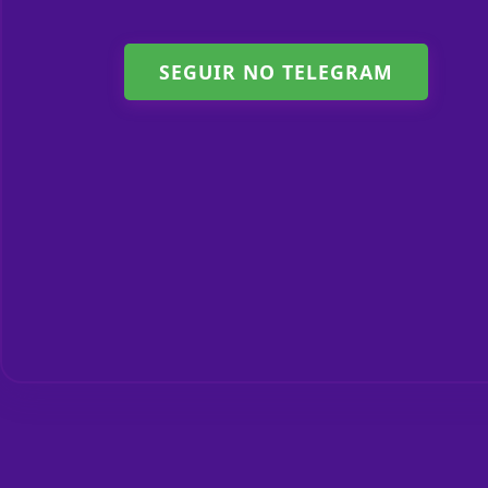
SEGUIR NO TELEGRAM