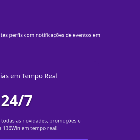
ntes perfis com notificações de eventos em
cias em Tempo Real
24/7
e todas as novidades, promoções e
a 136Win em tempo real!