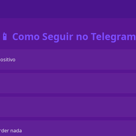
📱 Como Seguir no Telegram
ositivo
erder nada