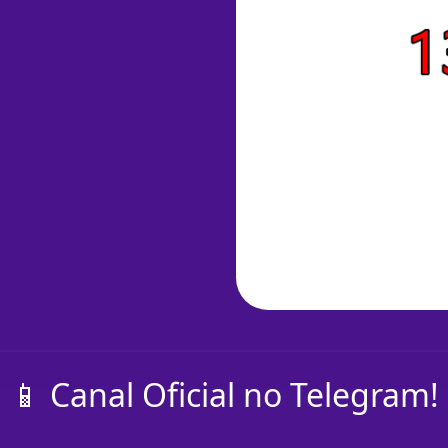
📱 Canal Oficial no Telegram!