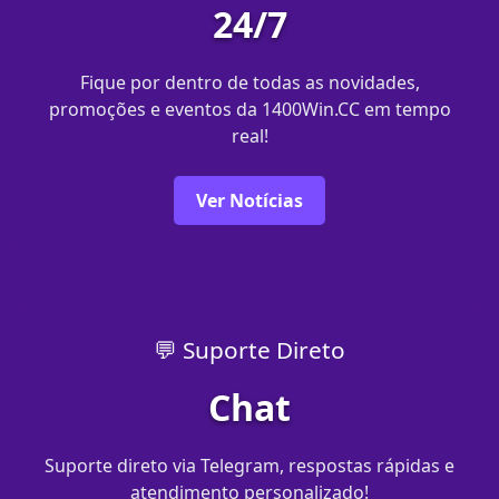
24/7
Fique por dentro de todas as novidades,
promoções e eventos da 1400Win.CC em tempo
real!
Ver Notícias
💬 Suporte Direto
Chat
Suporte direto via Telegram, respostas rápidas e
atendimento personalizado!