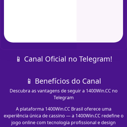
📱 Canal Oficial no Telegram!
📱 Benefícios do Canal
Descubra as vantagens de seguir a 1400Win.CC no
Telegram
A plataforma 1400Win.CC Brasil oferece uma
experiência única de cassino — a 1400Win.CC redefine o
jogo online com tecnologia profissional e design