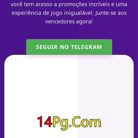
você tem acesso a promoções incríveis e uma
experiência de jogo inigualável. Junte-se aos
vencedores agora!
SEGUIR NO TELEGRAM