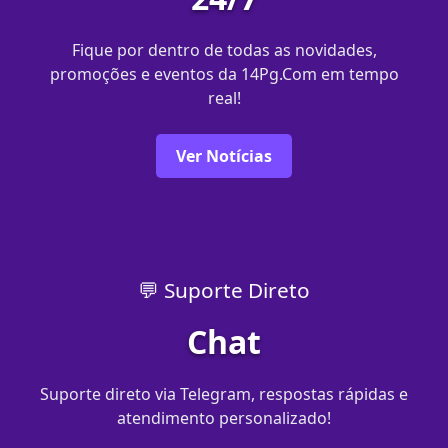
Fique por dentro de todas as novidades,
promoções e eventos da 14Pg.Com em tempo
real!
Ver Notícias
💬 Suporte Direto
Chat
Suporte direto via Telegram, respostas rápidas e
atendimento personalizado!