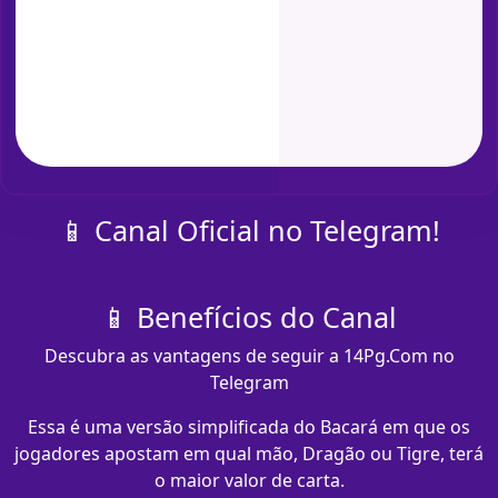
📱 Canal Oficial no Telegram!
📱 Benefícios do Canal
Descubra as vantagens de seguir a 14Pg.Com no
Telegram
Essa é uma versão simplificada do Bacará em que os
jogadores apostam em qual mão, Dragão ou Tigre, terá
o maior valor de carta.