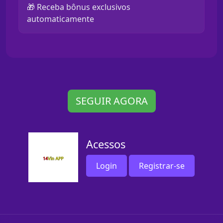
🎁 Receba bônus exclusivos
automaticamente
SEGUIR AGORA
Acessos
Login
Registrar-se