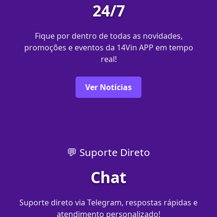
24/7
Fique por dentro de todas as novidades,
promoções e eventos da 14Vin APP em tempo
real!
Ver Notícias
💬 Suporte Direto
Chat
Suporte direto via Telegram, respostas rápidas e
atendimento personalizado!