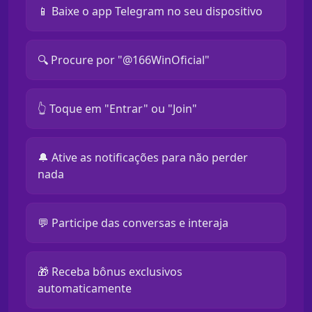
📱 Baixe o app Telegram no seu dispositivo
🔍 Procure por "@166WinOficial"
👆 Toque em "Entrar" ou "Join"
🔔 Ative as notificações para não perder
nada
💬 Participe das conversas e interaja
🎁 Receba bônus exclusivos
automaticamente