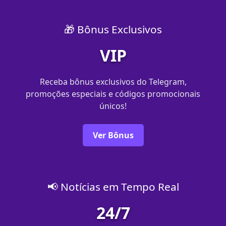
🎁 Bônus Exclusivos
VIP
Receba bônus exclusivos do Telegram,
promoções especiais e códigos promocionais
únicos!
Ver Bônus
📢 Notícias em Tempo Real
24/7