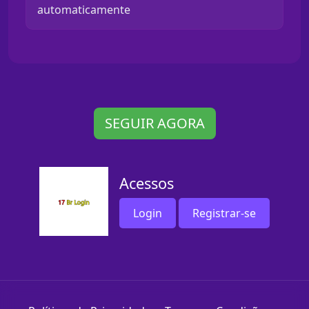
automaticamente
SEGUIR AGORA
Acessos
Login
Registrar-se