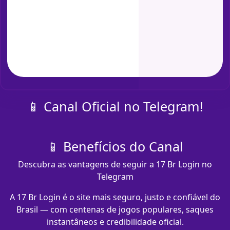
📱 Canal Oficial no Telegram!
📱 Benefícios do Canal
Descubra as vantagens de seguir a 17 Br Login no
Telegram
A 17 Br Login é o site mais seguro, justo e confiável do
Brasil — com centenas de jogos populares, saques
instantâneos e credibilidade oficial.