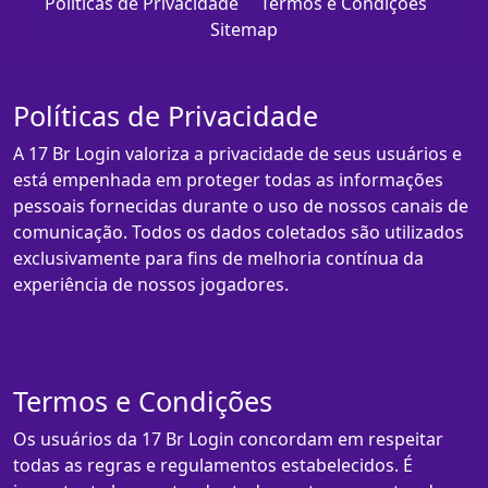
Políticas de Privacidade
Termos e Condições
Sitemap
Políticas de Privacidade
A 17 Br Login valoriza a privacidade de seus usuários e
está empenhada em proteger todas as informações
pessoais fornecidas durante o uso de nossos canais de
comunicação. Todos os dados coletados são utilizados
exclusivamente para fins de melhoria contínua da
experiência de nossos jogadores.
Termos e Condições
Os usuários da 17 Br Login concordam em respeitar
todas as regras e regulamentos estabelecidos. É