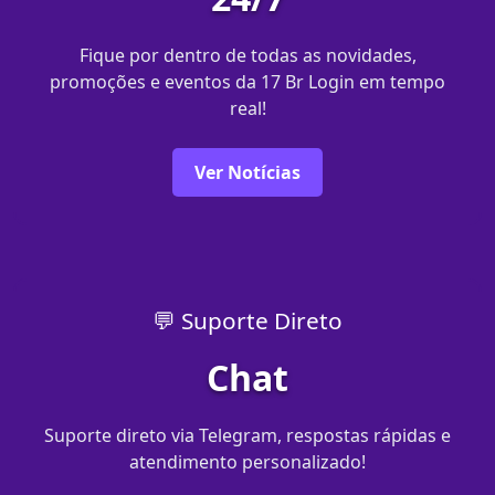
Fique por dentro de todas as novidades,
promoções e eventos da 17 Br Login em tempo
real!
Ver Notícias
💬 Suporte Direto
Chat
Suporte direto via Telegram, respostas rápidas e
atendimento personalizado!