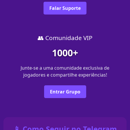
Falar Suporte
👥 Comunidade VIP
1000+
Junte-se a uma comunidade exclusiva de
jogadores e compartilhe experiências!
Entrar Grupo
📱 Como Seguir no Telegram