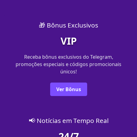
🎁 Bônus Exclusivos
VIP
Receba bônus exclusivos do Telegram,
promoções especiais e códigos promocionais
únicos!
Ver Bônus
📢 Notícias em Tempo Real
24/7