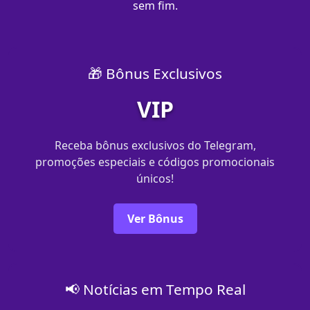
sem fim.
🎁 Bônus Exclusivos
VIP
Receba bônus exclusivos do Telegram,
promoções especiais e códigos promocionais
únicos!
Ver Bônus
📢 Notícias em Tempo Real