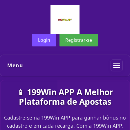
Login
Registrar-se
Menu
📱 199Win APP A Melhor
Plataforma de Apostas
Cadastre-se na 199Win APP para ganhar bônus no
cadastro e em cada recarga. Com a 199Win APP,