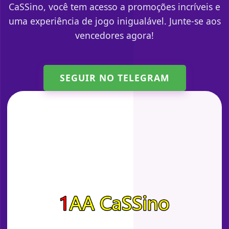
CaSSino, você tem acesso a promoções incríveis e
uma experiência de jogo inigualável. Junte-se aos
vencedores agora!
SEGUIR NO TELEGRAM