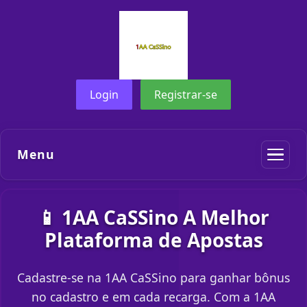
Login
Registrar-se
Menu
📱 1AA CaSSino A Melhor
Plataforma de Apostas
Cadastre-se na 1AA CaSSino para ganhar bônus
no cadastro e em cada recarga. Com a 1AA