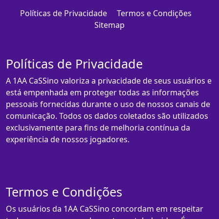
Políticas de Privacidade
Termos e Condições
Sitemap
Políticas de Privacidade
A 1AA CaSSino valoriza a privacidade de seus usuários e
está empenhada em proteger todas as informações
pessoais fornecidas durante o uso de nossos canais de
comunicação. Todos os dados coletados são utilizados
exclusivamente para fins de melhoria contínua da
experiência de nossos jogadores.
Termos e Condições
Os usuários da 1AA CaSSino concordam em respeitar