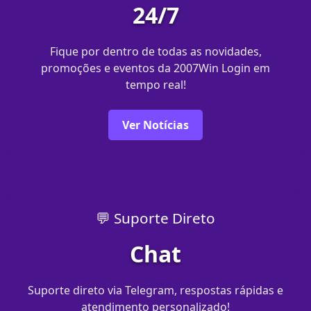
24/7
Fique por dentro de todas as novidades,
promoções e eventos da 2007Win Login em
tempo real!
Ver Notícias
💬 Suporte Direto
Chat
Suporte direto via Telegram, respostas rápidas e
atendimento personalizado!