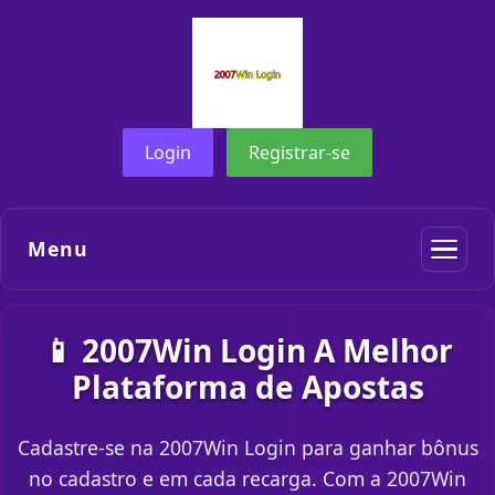
Login
Registrar-se
Menu
📱 2007Win Login A Melhor
Plataforma de Apostas
Cadastre-se na 2007Win Login para ganhar bônus
no cadastro e em cada recarga. Com a 2007Win