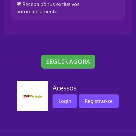
🎁 Receba bônus exclusivos
automaticamente
SEGUIR AGORA
Acessos
Login
Registrar-se