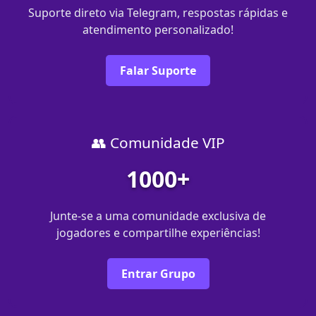
Suporte direto via Telegram, respostas rápidas e
atendimento personalizado!
Falar Suporte
👥 Comunidade VIP
1000+
Junte-se a uma comunidade exclusiva de
jogadores e compartilhe experiências!
Entrar Grupo