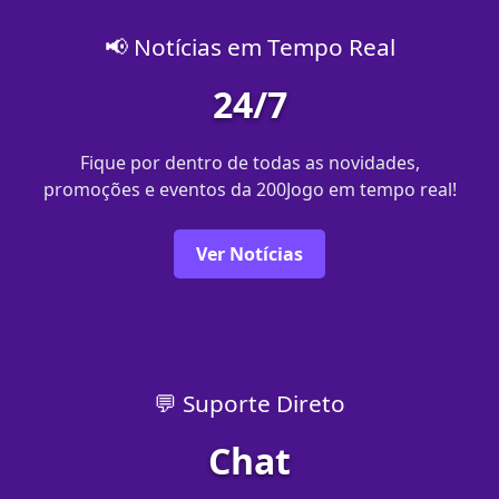
📢 Notícias em Tempo Real
24/7
Fique por dentro de todas as novidades,
promoções e eventos da 200Jogo em tempo real!
Ver Notícias
💬 Suporte Direto
Chat