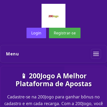
Login
Registrar-se
Menu
📱 200Jogo A Melhor
Plataforma de Apostas
Cadastre-se na 200Jogo para ganhar bônus no
cadastro e em cada recarga. Com a 200Jogo, você