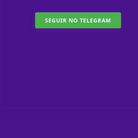
SEGUIR NO TELEGRAM