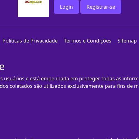
Login
Registrar-se
Políticas de Privacidade
Termos e Condições
Sitemap
de
eus usuários e está empenhada em proteger todas as inform
os coletados são utilizados exclusivamente para fins de m