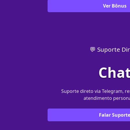
Ver Bônus
💬 Suporte Di
Cha
Suporte direto via Telegram, r
atendimento persona
Falar Suport