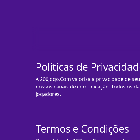
Políticas de Privacida
A 200Jogo.Com valoriza a privacidade de s
nossos canais de comunicação. Todos os dad
jogadores.
Termos e Condições