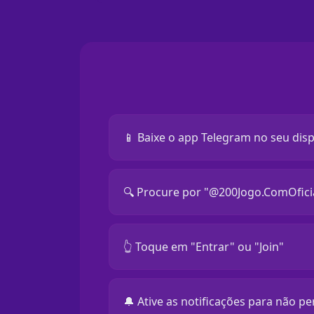
📱 Baixe o app Telegram no seu disp
🔍 Procure por "@200Jogo.ComOfici
👆 Toque em "Entrar" ou "Join"
🔔 Ative as notificações para não p