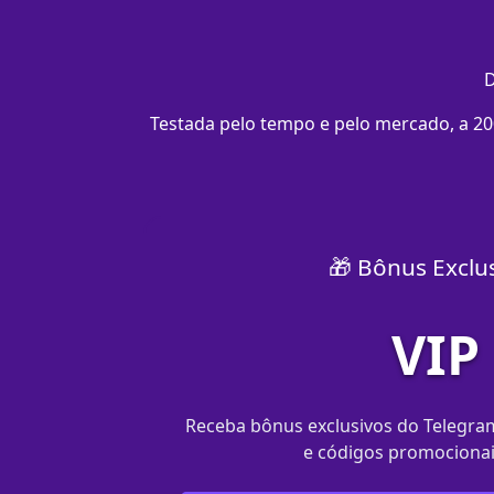
D
Testada pelo tempo e pelo mercado, a 2
🎁 Bônus Exclu
VIP
Receba bônus exclusivos do Telegra
e códigos promocionai