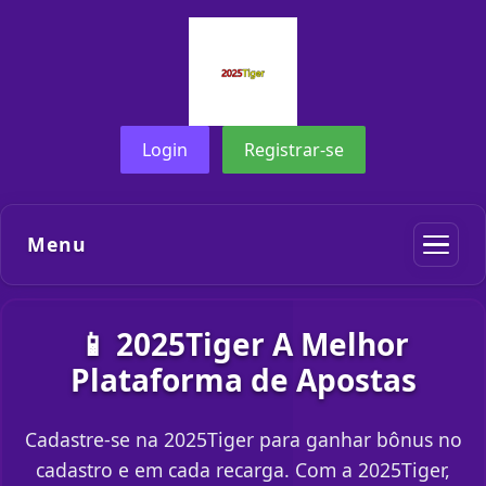
Login
Registrar-se
Menu
📱 2025Tiger A Melhor
Plataforma de Apostas
Cadastre-se na 2025Tiger para ganhar bônus no
cadastro e em cada recarga. Com a 2025Tiger,