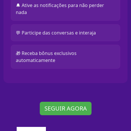
🔔 Ative as notificações para não perder
nada
💬 Participe das conversas e interaja
🎁 Receba bônus exclusivos
automaticamente
SEGUIR AGORA