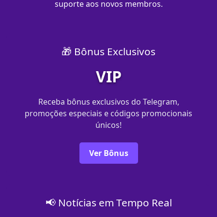
suporte aos novos membros.
🎁 Bônus Exclusivos
VIP
Receba bônus exclusivos do Telegram,
promoções especiais e códigos promocionais
únicos!
Ver Bônus
📢 Notícias em Tempo Real