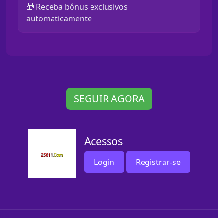
🎁 Receba bônus exclusivos
automaticamente
SEGUIR AGORA
Acessos
Login
Registrar-se