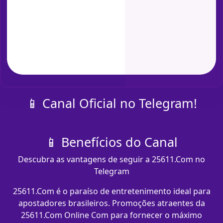
📱 Canal Oficial no Telegram!
📱 Benefícios do Canal
Descubra as vantagens de seguir a 25611.Com no
Telegram
25611.Com é o paraíso de entretenimento ideal para
apostadores brasileiros. Promoções atraentes da
25611.Com Online Com para fornecer o máximo