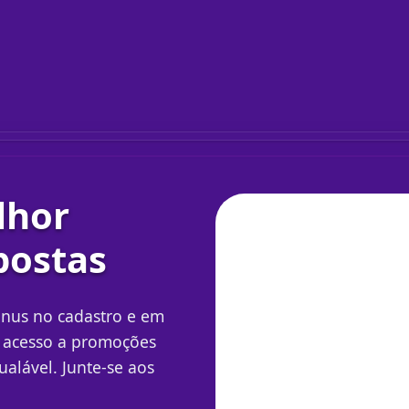
lhor
postas
nus no cadastro e em
 acesso a promoções
ualável. Junte-se aos