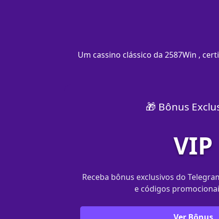
Um cassino clássico da 2587Win , cert
🎁 Bônus Exclu
VIP
Receba bônus exclusivos do Telegra
e códigos promocionai
Ver Bônus