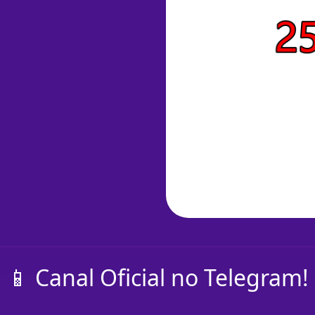
📱 Canal Oficial no Telegram!