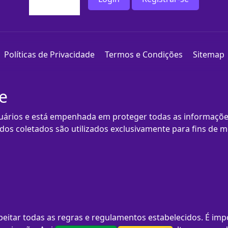
Políticas de Privacidade
Termos e Condições
Sitemap
de
suários e está empenhada em proteger todas as informaçõe
os coletados são utilizados exclusivamente para fins de m
itar todas as regras e regulamentos estabelecidos. É impo