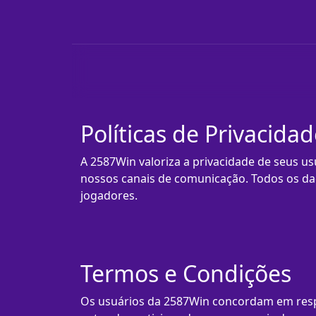
Políticas de Privacida
A 2587Win valoriza a privacidade de seus u
nossos canais de comunicação. Todos os dad
jogadores.
Termos e Condições
Os usuários da 2587Win concordam em respe