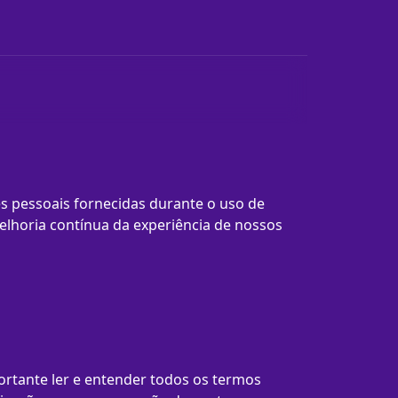
s pessoais fornecidas durante o uso de
elhoria contínua da experiência de nossos
rtante ler e entender todos os termos