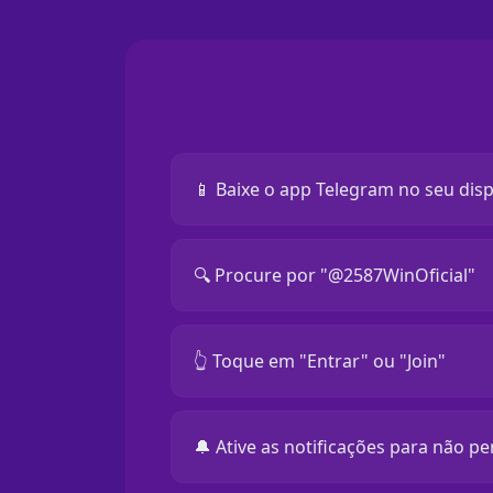
📱 Baixe o app Telegram no seu disp
🔍 Procure por "@2587WinOficial"
👆 Toque em "Entrar" ou "Join"
🔔 Ative as notificações para não p