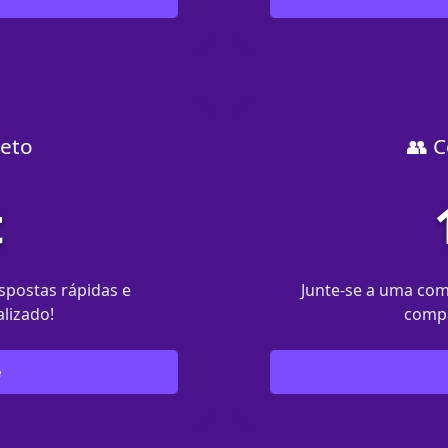
reto
👥 
t
espostas rápidas e
Junte-se a uma com
lizado!
compa
e