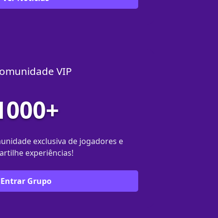
Comunidade VIP
1000+
unidade exclusiva de jogadores e
rtilhe experiências!
Entrar Grupo