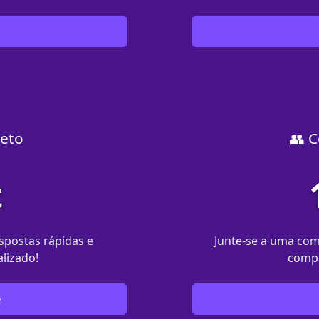
reto
👥 
t
espostas rápidas e
Junte-se a uma com
lizado!
compa
e