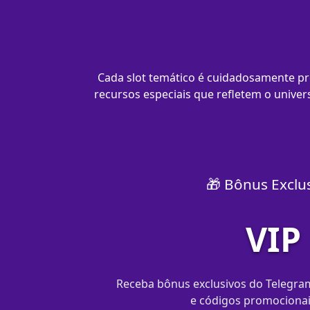
Cada slot temático é cuidadosamente pro
recursos especiais que refletem o unive
🎁 Bônus Exclu
VIP
Receba bônus exclusivos do Telegra
e códigos promocionai