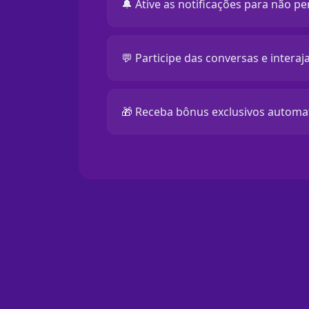
🔔 Ative as notificações para não p
💬 Participe das conversas e interaj
🎁 Receba bônus exclusivos autom