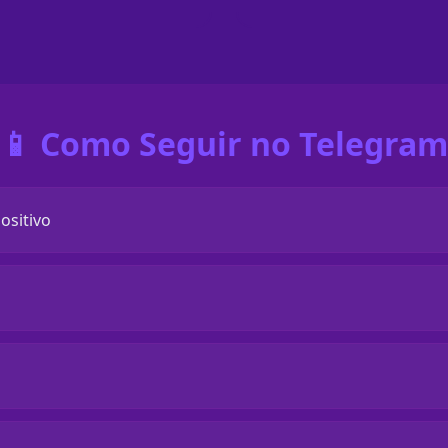
📱 Como Seguir no Telegram
ositivo