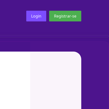
Login
Registrar-se