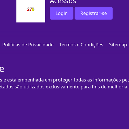
Acessos
Login
Registrar-se
Políticas de Privacidade
Termos e Condições
Sitemap
de
ios e está empenhada em proteger todas as informações pe
tados são utilizados exclusivamente para fins de melhoria