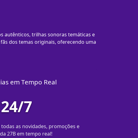
 autênticos, trilhas sonoras temáticas e
 fãs dos temas originais, oferecendo uma
cias em Tempo Real
24/7
e todas as novidades, promoções e
 da 27B em tempo real!