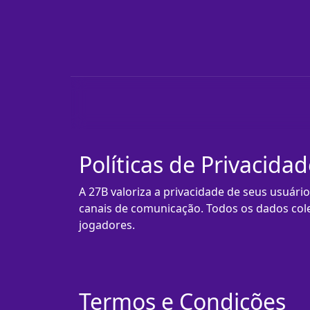
Políticas de Privacida
A 27B valoriza a privacidade de seus usuár
canais de comunicação. Todos os dados cole
jogadores.
Termos e Condições