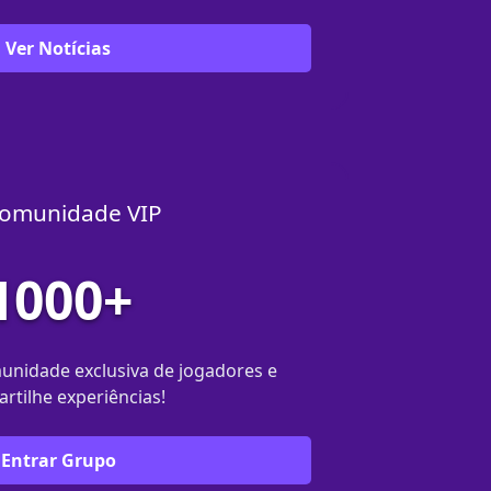
Ver Notícias
Comunidade VIP
1000+
unidade exclusiva de jogadores e
rtilhe experiências!
Entrar Grupo