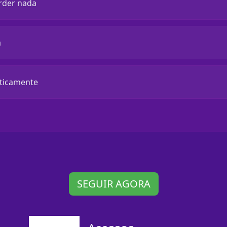
erder nada
a
aticamente
SEGUIR AGORA