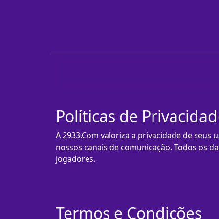
Políticas de Privacida
A 2933.Com valoriza a privacidade de seus 
nossos canais de comunicação. Todos os dad
jogadores.
Termos e Condições