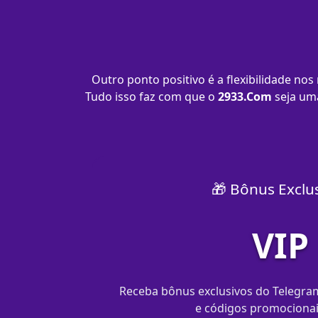
Outro ponto positivo é a flexibilidade nos
Tudo isso faz com que o
2933.Com
seja uma
🎁 Bônus Exclu
VIP
Receba bônus exclusivos do Telegra
e códigos promocionai