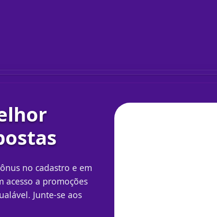
elhor
postas
bônus no cadastro e em
em acesso a promoções
ualável. Junte-se aos