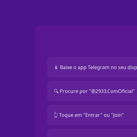
📱 Baixe o app Telegram no seu disp
🔍 Procure por "@2933.ComOficial"
👆 Toque em "Entrar" ou "Join"