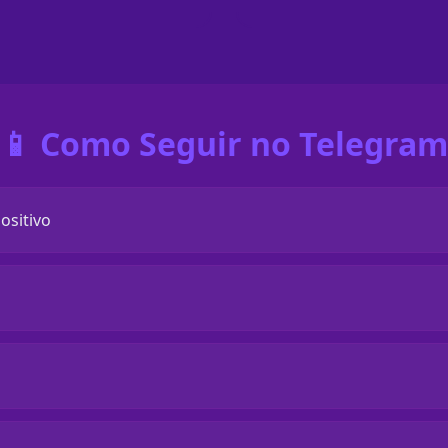
📱 Como Seguir no Telegram
ositivo