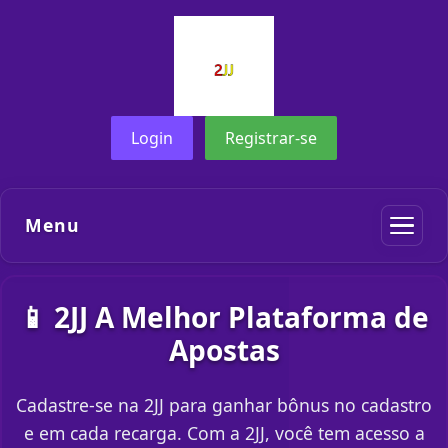
Login
Registrar-se
Menu
📱 2JJ A Melhor Plataforma de
Apostas
Cadastre-se na 2JJ para ganhar bônus no cadastro
e em cada recarga. Com a 2JJ, você tem acesso a