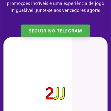
promoções incríveis e uma experiência de jogo
inigualável. Junte-se aos vencedores agora!
SEGUIR NO TELEGRAM