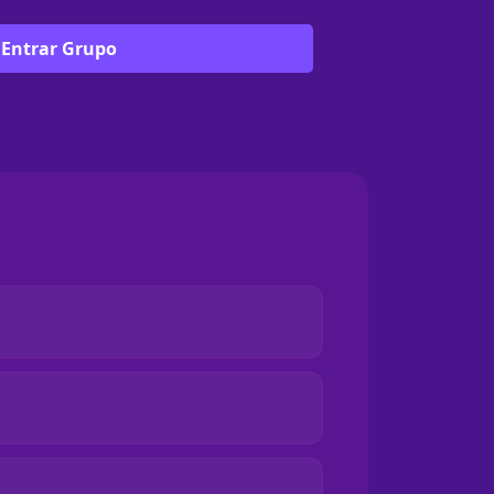
Entrar Grupo