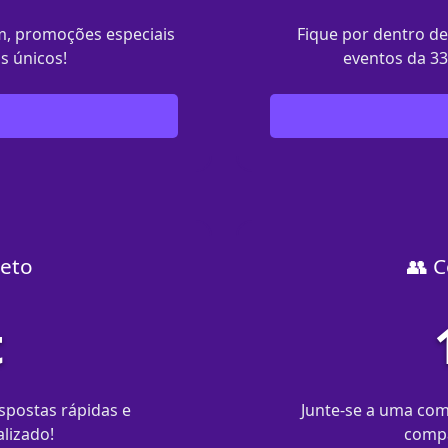
m, promoções especiais
Fique por dentro d
s únicos!
eventos da 3
reto
👥 
t
espostas rápidas e
Junte-se a uma com
lizado!
compa