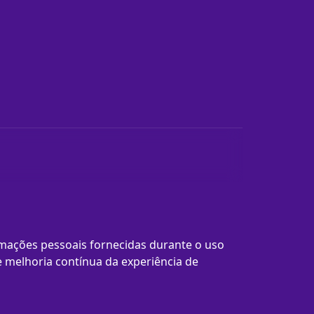
mações pessoais fornecidas durante o uso
e melhoria contínua da experiência de