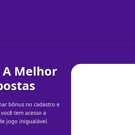
 A Melhor
postas
ar bônus no cadastro e
você tem acesso a
e jogo inigualável.