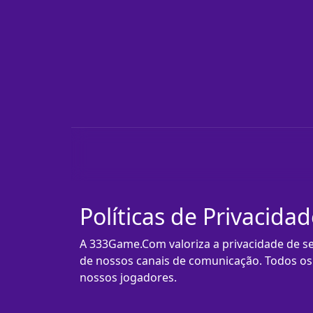
Políticas de Privacida
A 333Game.Com valoriza a privacidade de s
de nossos canais de comunicação. Todos os 
nossos jogadores.