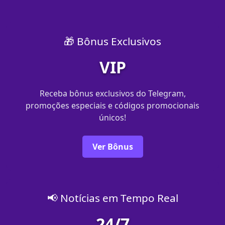
🎁 Bônus Exclusivos
VIP
Receba bônus exclusivos do Telegram,
promoções especiais e códigos promocionais
únicos!
Ver Bônus
📢 Notícias em Tempo Real
24/7