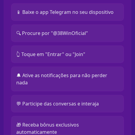
📱 Baixe o app Telegram no seu dispositivo
🔍 Procure por "@38WinOficial"
👆 Toque em "Entrar" ou "Join"
🔔 Ative as notificações para não perder
nada
💬 Participe das conversas e interaja
🎁 Receba bônus exclusivos
automaticamente