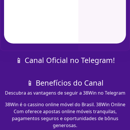
📱 Canal Oficial no Telegram!
📱 Benefícios do Canal
Descubra as vantagens de seguir a 38Win no Telegram
38Win é o cassino online móvel do Brasil. 38Win Online
Com oferece apostas online móveis tranquilas,
pagamentos seguros e oportunidades de bônus
generosas.