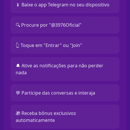
📱 Baixe o app Telegram no seu dispositivo
🔍 Procure por "@3976Oficial"
👆 Toque em "Entrar" ou "Join"
🔔 Ative as notificações para não perder
nada
💬 Participe das conversas e interaja
🎁 Receba bônus exclusivos
automaticamente