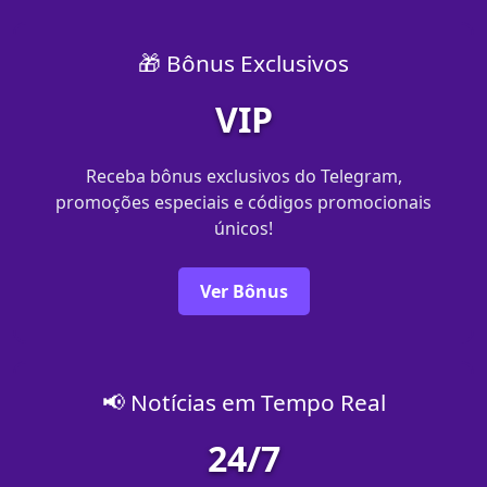
🎁 Bônus Exclusivos
VIP
Receba bônus exclusivos do Telegram,
promoções especiais e códigos promocionais
únicos!
Ver Bônus
📢 Notícias em Tempo Real
24/7