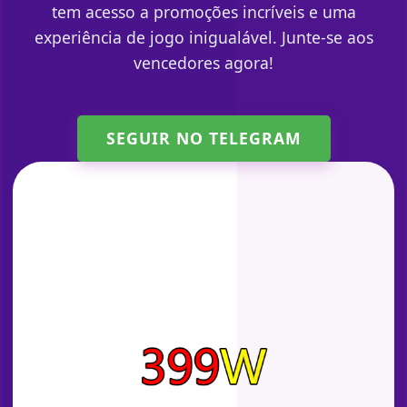
tem acesso a promoções incríveis e uma
experiência de jogo inigualável. Junte-se aos
vencedores agora!
SEGUIR NO TELEGRAM