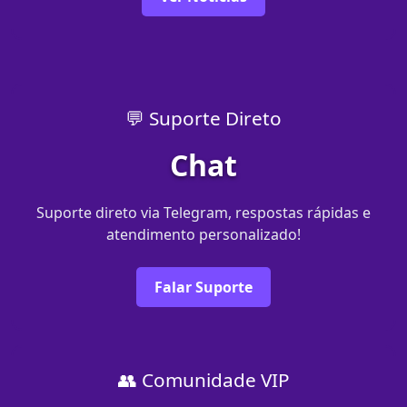
💬 Suporte Direto
Chat
Suporte direto via Telegram, respostas rápidas e
atendimento personalizado!
Falar Suporte
👥 Comunidade VIP