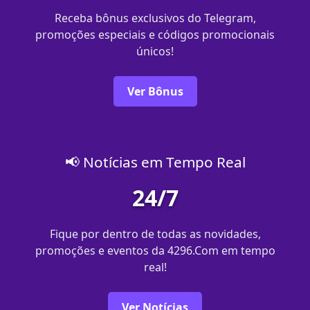
Receba bônus exclusivos do Telegram,
promoções especiais e códigos promocionais
únicos!
Ver Bônus
📢 Notícias em Tempo Real
24/7
Fique por dentro de todas as novidades,
promoções e eventos da 4296.Com em tempo
real!
Ver Notícias