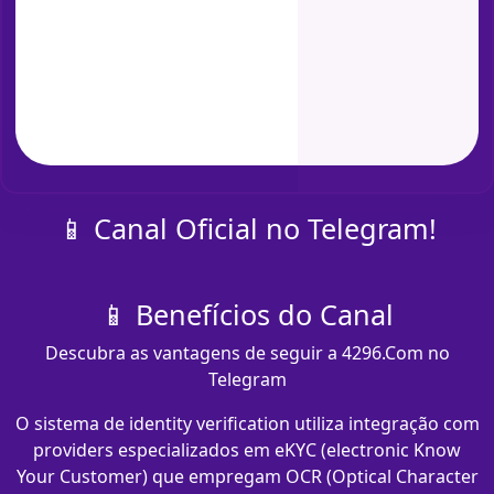
📱 Canal Oficial no Telegram!
📱 Benefícios do Canal
Descubra as vantagens de seguir a 4296.Com no
Telegram
O sistema de identity verification utiliza integração com
providers especializados em eKYC (electronic Know
Your Customer) que empregam OCR (Optical Character