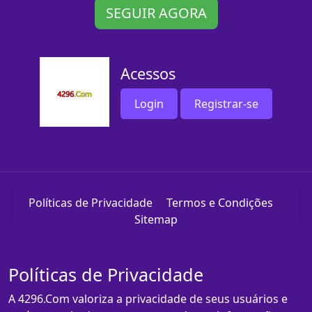
SEGUIR AGORA
Acessos
Login
Registrar-se
Políticas de Privacidade
Termos e Condições
Sitemap
Políticas de Privacidade
A 4296.Com valoriza a privacidade de seus usuários e