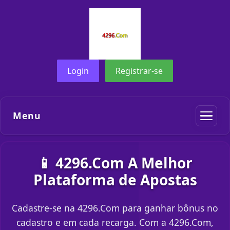
Login
Registrar-se
Menu
📱 4296.Com A Melhor
Plataforma de Apostas
Cadastre-se na 4296.Com para ganhar bônus no
cadastro e em cada recarga. Com a 4296.Com,