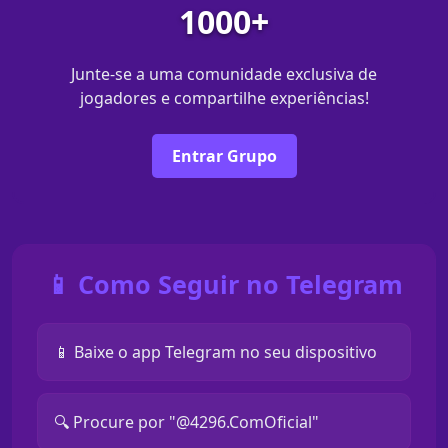
1000+
Junte-se a uma comunidade exclusiva de
jogadores e compartilhe experiências!
Entrar Grupo
📱 Como Seguir no Telegram
📱 Baixe o app Telegram no seu dispositivo
🔍 Procure por "@4296.ComOficial"