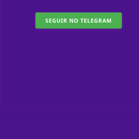
SEGUIR NO TELEGRAM