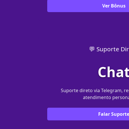
Ver Bônus
💬 Suporte Di
Cha
Suporte direto via Telegram, r
atendimento persona
Falar Suport