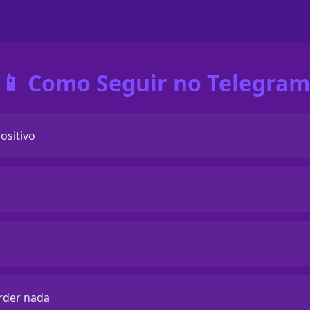
📱 Como Seguir no Telegram
ositivo
erder nada