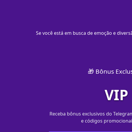
Se você está em busca de emoção e divers
🎁 Bônus Exclu
VIP
Receba bônus exclusivos do Telegra
e códigos promocionai