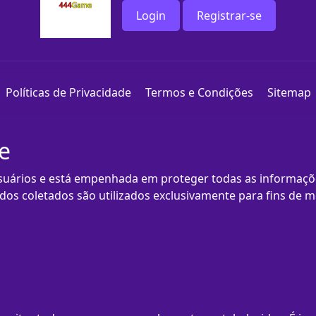
Login
Registrar-se
Políticas de Privacidade
Termos e Condições
Sitemap
de
usuários e está empenhada em proteger todas as informaçõ
os coletados são utilizados exclusivamente para fins de m