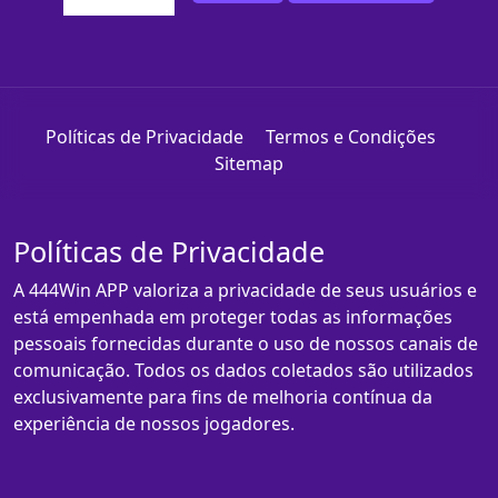
Políticas de Privacidade
Termos e Condições
Sitemap
Políticas de Privacidade
A 444Win APP valoriza a privacidade de seus usuários e
está empenhada em proteger todas as informações
pessoais fornecidas durante o uso de nossos canais de
comunicação. Todos os dados coletados são utilizados
exclusivamente para fins de melhoria contínua da
experiência de nossos jogadores.