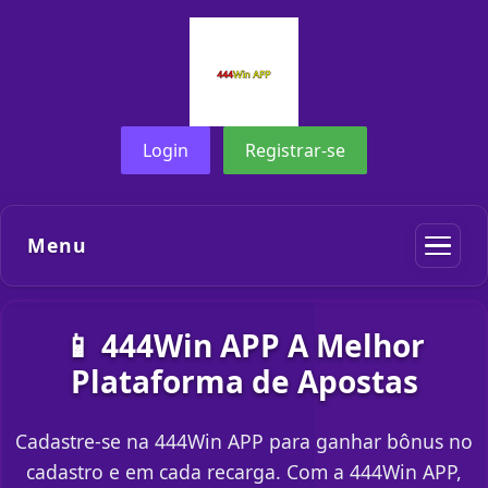
Login
Registrar-se
Menu
📱 444Win APP A Melhor
Plataforma de Apostas
Cadastre-se na 444Win APP para ganhar bônus no
cadastro e em cada recarga. Com a 444Win APP,