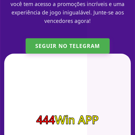
você tem acesso a promoções incríveis e uma
experiência de jogo inigualável. Junte-se aos
vencedores agora!
SEGUIR NO TELEGRAM