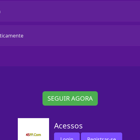
a
aticamente
SEGUIR AGORA
Acessos
Login
Registrar-se