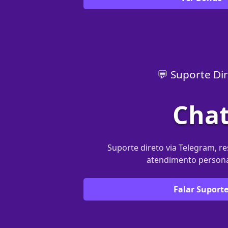
💬 Suporte Di
Cha
Suporte direto via Telegram, r
atendimento persona
Falar Suport