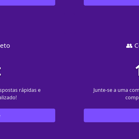
reto
👥 
t
espostas rápidas e
Junte-se a uma com
lizado!
compa
e