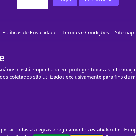
Políticas de Privacidade
Termos e Condições
Sitemap
de
usuários e está empenhada em proteger todas as informaçõ
os coletados são utilizados exclusivamente para fins de m
eitar todas as regras e regulamentos estabelecidos. É imp