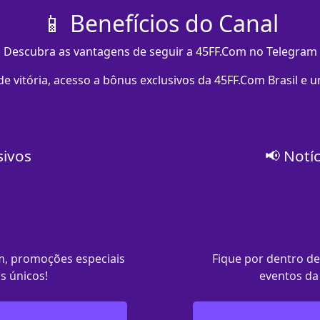
📱 Benefícios do Canal
Descubra as vantagens de seguir a 45FF.Com no Telegram
de vitória, acesso a bônus exclusivos da 45FF.Com Brasil e
sivos
📢 Notí
m, promoções especiais
Fique por dentro d
s únicos!
eventos da