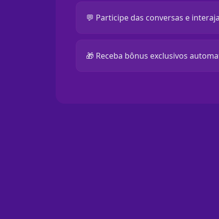
💬 Participe das conversas e interaj
🎁 Receba bônus exclusivos autom