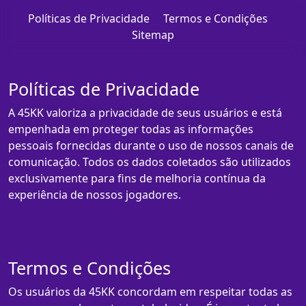
Políticas de Privacidade
Termos e Condições
Sitemap
Políticas de Privacidade
A 45KK valoriza a privacidade de seus usuários e está
empenhada em proteger todas as informações
pessoais fornecidas durante o uso de nossos canais de
comunicação. Todos os dados coletados são utilizados
exclusivamente para fins de melhoria contínua da
experiência de nossos jogadores.
Termos e Condições
Os usuários da 45KK concordam em respeitar todas as