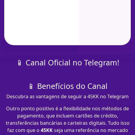
📱 Canal Oficial no Telegram!
📱 Benefícios do Canal
Descubra as vantagens de seguir a 45KK no Telegram
Outro ponto positivo é a flexibilidade nos métodos de
pagamento, que incluem cartões de crédito,
transferências bancárias e carteiras digitais. Tudo isso
faz com que o
45KK
seja uma referência no mercado