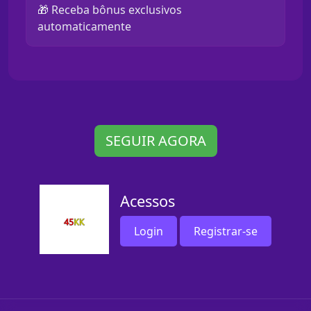
🎁 Receba bônus exclusivos
automaticamente
SEGUIR AGORA
Acessos
Login
Registrar-se