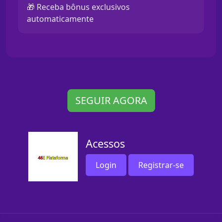
🎁 Receba bônus exclusivos
automaticamente
SEGUIR AGORA
Acessos
Login
Registrar-se