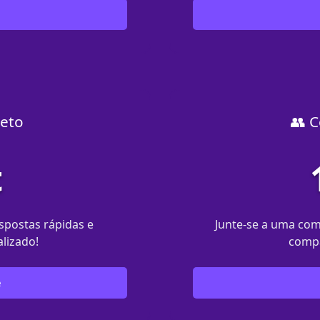
reto
👥 
t
espostas rápidas e
Junte-se a uma com
lizado!
compa
e