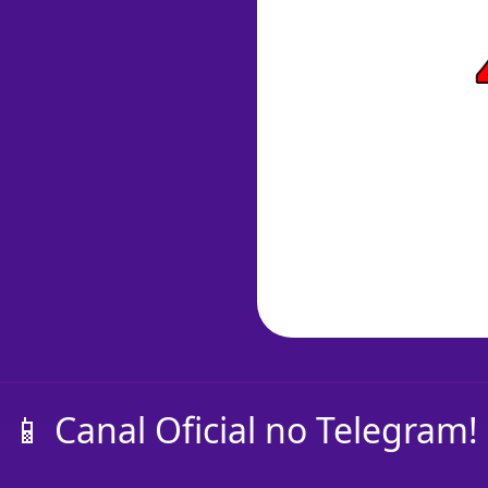
📱 Canal Oficial no Telegram!