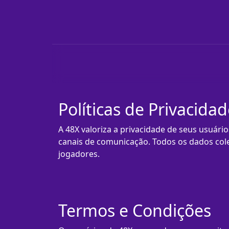
Políticas de Privacida
A 48X valoriza a privacidade de seus usuár
canais de comunicação. Todos os dados cole
jogadores.
Termos e Condições