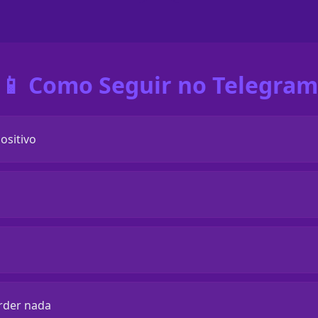
📱 Como Seguir no Telegram
ositivo
erder nada