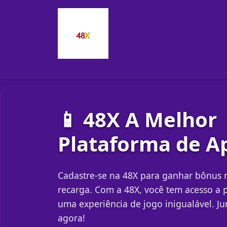
📱 48X A Melhor
Plataforma de A
Cadastre-se na 48X para ganhar bônus 
recarga. Com a 48X, você tem acesso a 
uma experiência de jogo inigualável. J
agora!