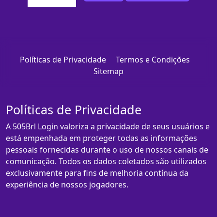
Políticas de Privacidade
Termos e Condições
Sitemap
Políticas de Privacidade
A 505Brl Login valoriza a privacidade de seus usuários e
está empenhada em proteger todas as informações
pessoais fornecidas durante o uso de nossos canais de
comunicação. Todos os dados coletados são utilizados
exclusivamente para fins de melhoria contínua da
experiência de nossos jogadores.