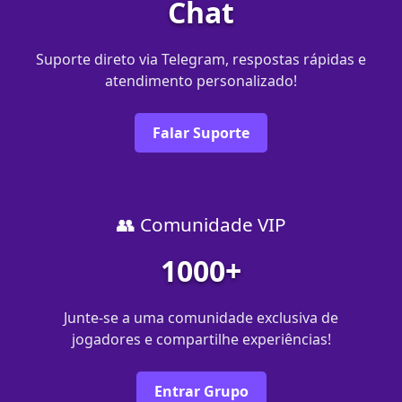
Chat
Suporte direto via Telegram, respostas rápidas e
atendimento personalizado!
Falar Suporte
👥 Comunidade VIP
1000+
Junte-se a uma comunidade exclusiva de
jogadores e compartilhe experiências!
Entrar Grupo