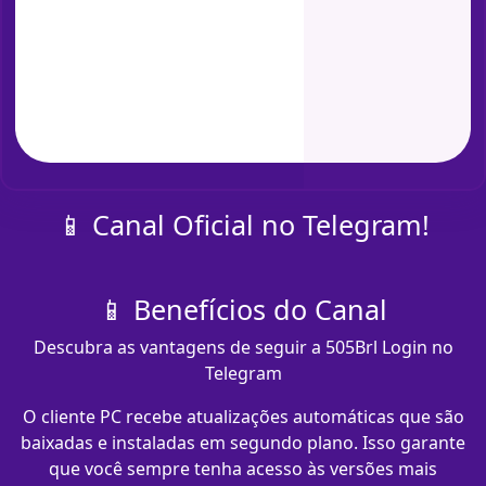
📱 Canal Oficial no Telegram!
📱 Benefícios do Canal
Descubra as vantagens de seguir a 505Brl Login no
Telegram
O cliente PC recebe atualizações automáticas que são
baixadas e instaladas em segundo plano. Isso garante
que você sempre tenha acesso às versões mais