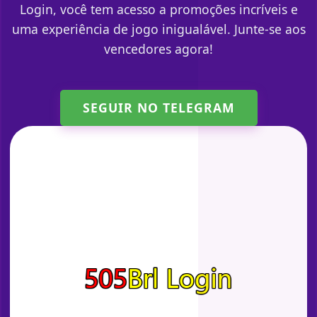
Login, você tem acesso a promoções incríveis e
uma experiência de jogo inigualável. Junte-se aos
vencedores agora!
SEGUIR NO TELEGRAM