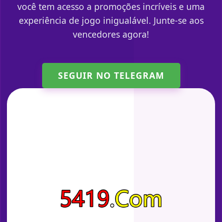
você tem acesso a promoções incríveis e uma
experiência de jogo inigualável. Junte-se aos
vencedores agora!
SEGUIR NO TELEGRAM