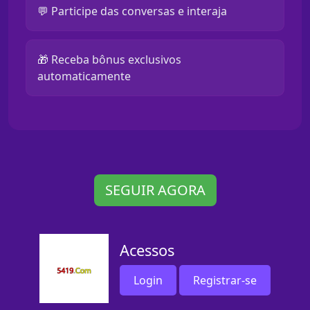
💬 Participe das conversas e interaja
🎁 Receba bônus exclusivos
automaticamente
SEGUIR AGORA
Acessos
Login
Registrar-se