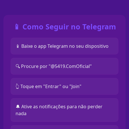
📱 Como Seguir no Telegram
📱 Baixe o app Telegram no seu dispositivo
🔍 Procure por "@5419.ComOficial"
👆 Toque em "Entrar" ou "Join"
🔔 Ative as notificações para não perder
nada