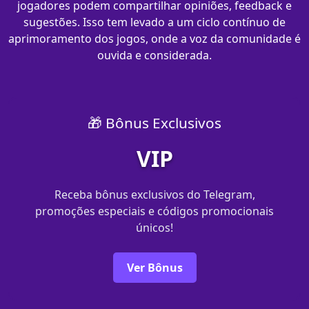
jogadores podem compartilhar opiniões, feedback e
sugestões. Isso tem levado a um ciclo contínuo de
aprimoramento dos jogos, onde a voz da comunidade é
ouvida e considerada.
🎁 Bônus Exclusivos
VIP
Receba bônus exclusivos do Telegram,
promoções especiais e códigos promocionais
únicos!
Ver Bônus