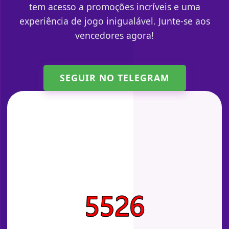
tem acesso a promoções incríveis e uma
experiência de jogo inigualável. Junte-se aos
vencedores agora!
SEGUIR NO TELEGRAM