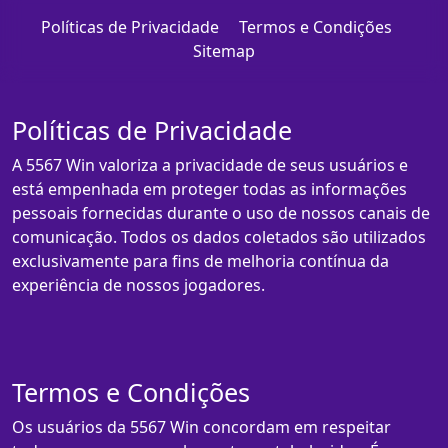
Políticas de Privacidade
Termos e Condições
Sitemap
Políticas de Privacidade
A 5567 Win valoriza a privacidade de seus usuários e
está empenhada em proteger todas as informações
pessoais fornecidas durante o uso de nossos canais de
comunicação. Todos os dados coletados são utilizados
exclusivamente para fins de melhoria contínua da
experiência de nossos jogadores.
Termos e Condições
Os usuários da 5567 Win concordam em respeitar