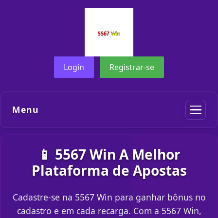
Login
Registrar-se
Menu
📱 5567 Win A Melhor
Plataforma de Apostas
Cadastre-se na 5567 Win para ganhar bônus no
cadastro e em cada recarga. Com a 5567 Win,