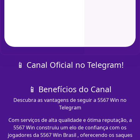
📱 Canal Oficial no Telegram!
📱 Benefícios do Canal
Descubra as vantagens de seguir a 5567 Win no
Telegram
Com serviços de alta qualidade e ótima reputação, a
5567 Win construiu um elo de confiança com os
jogadores da 5567 Win Brasil , oferecendo os saques