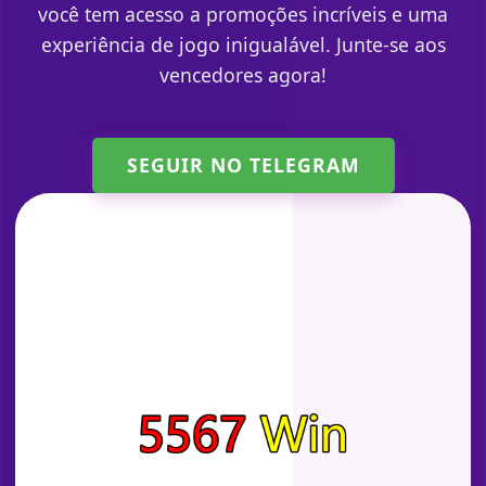
você tem acesso a promoções incríveis e uma
experiência de jogo inigualável. Junte-se aos
vencedores agora!
SEGUIR NO TELEGRAM