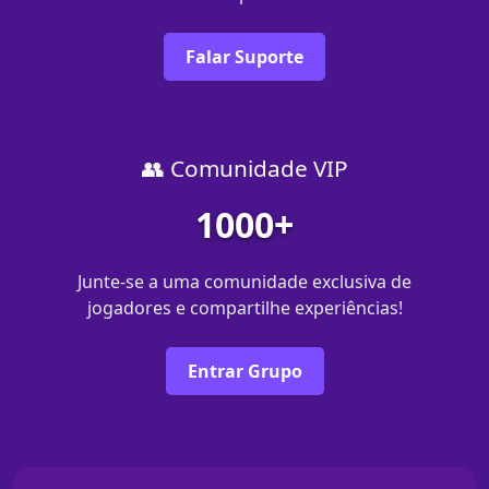
Falar Suporte
👥 Comunidade VIP
1000+
Junte-se a uma comunidade exclusiva de
jogadores e compartilhe experiências!
Entrar Grupo