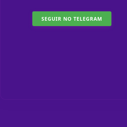
SEGUIR NO TELEGRAM