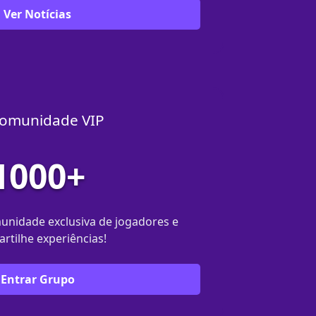
Ver Notícias
Comunidade VIP
1000+
unidade exclusiva de jogadores e
rtilhe experiências!
Entrar Grupo