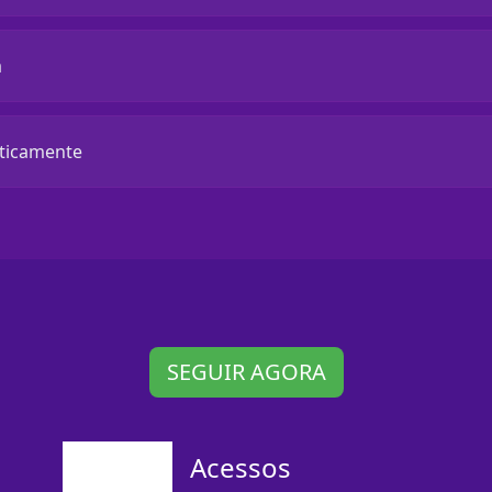
a
aticamente
SEGUIR AGORA
Acessos