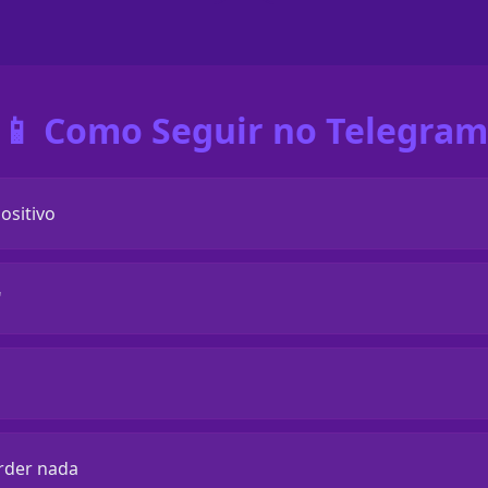
📱 Como Seguir no Telegram
ositivo
"
erder nada