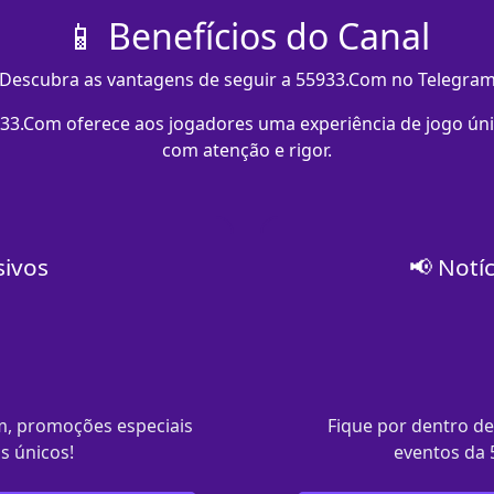
📱 Benefícios do Canal
Descubra as vantagens de seguir a 55933.Com no Telegra
33.Com oferece aos jogadores uma experiência de jogo ún
com atenção e rigor.
sivos
📢 Notí
m, promoções especiais
Fique por dentro d
s únicos!
eventos da 