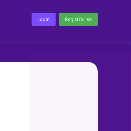
Login
Registrar-se