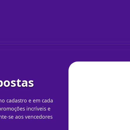
postas
no cadastro e em cada
promoções incríveis e
unte-se aos vencedores