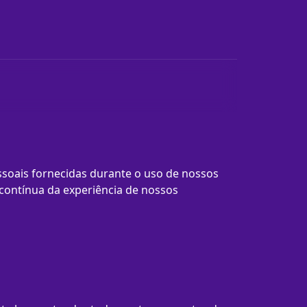
ssoais fornecidas durante o uso de nossos
 contínua da experiência de nossos