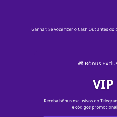
Ganhar: Se você fizer o Cash Out antes do 
🎁 Bônus Exclu
VIP
Receba bônus exclusivos do Telegra
e códigos promocionai