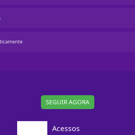
a
aticamente
SEGUIR AGORA
Acessos