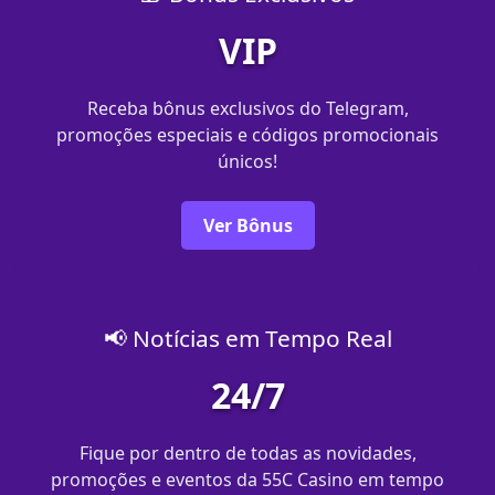
VIP
Receba bônus exclusivos do Telegram,
promoções especiais e códigos promocionais
únicos!
Ver Bônus
📢 Notícias em Tempo Real
24/7
Fique por dentro de todas as novidades,
promoções e eventos da 55C Casino em tempo