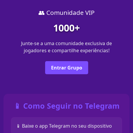
👥 Comunidade VIP
1000+
Junte-se a uma comunidade exclusiva de
jogadores e compartilhe experiências!
Entrar Grupo
📱 Como Seguir no Telegram
📱 Baixe o app Telegram no seu dispositivo