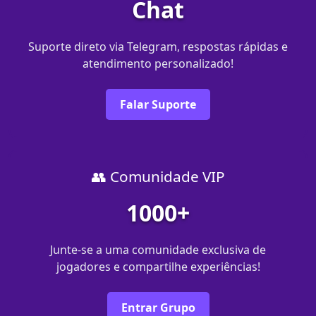
Chat
Suporte direto via Telegram, respostas rápidas e
atendimento personalizado!
Falar Suporte
👥 Comunidade VIP
1000+
Junte-se a uma comunidade exclusiva de
jogadores e compartilhe experiências!
Entrar Grupo