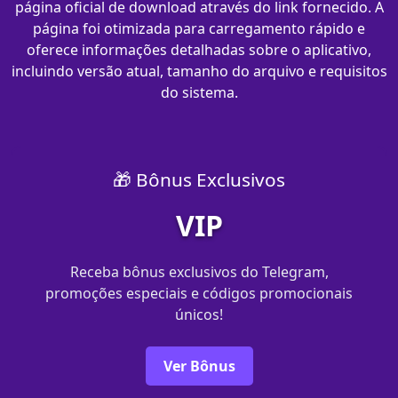
página oficial de download através do link fornecido. A
página foi otimizada para carregamento rápido e
oferece informações detalhadas sobre o aplicativo,
incluindo versão atual, tamanho do arquivo e requisitos
do sistema.
🎁 Bônus Exclusivos
VIP
Receba bônus exclusivos do Telegram,
promoções especiais e códigos promocionais
únicos!
Ver Bônus