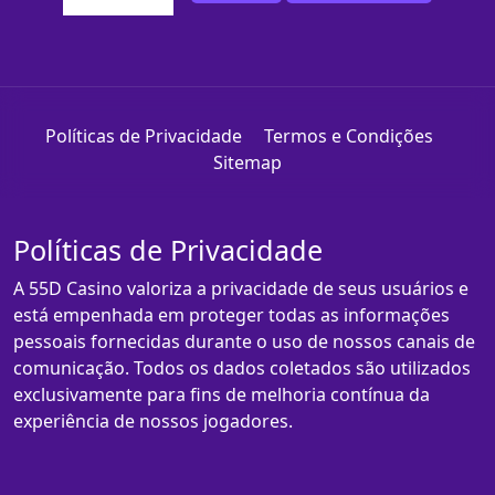
Políticas de Privacidade
Termos e Condições
Sitemap
Políticas de Privacidade
A 55D Casino valoriza a privacidade de seus usuários e
está empenhada em proteger todas as informações
pessoais fornecidas durante o uso de nossos canais de
comunicação. Todos os dados coletados são utilizados
exclusivamente para fins de melhoria contínua da
experiência de nossos jogadores.