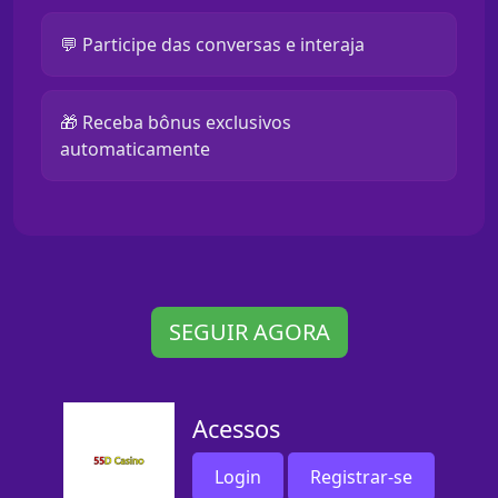
💬 Participe das conversas e interaja
🎁 Receba bônus exclusivos
automaticamente
SEGUIR AGORA
Acessos
Login
Registrar-se