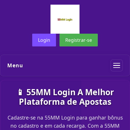
Login
Registrar-se
Menu
📱 55MM Login A Melhor
Plataforma de Apostas
Cadastre-se na 55MM Login para ganhar bônus
no cadastro e em cada recarga. Com a 55MM