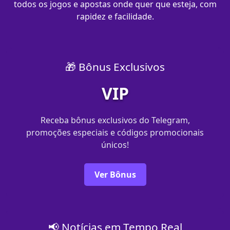
todos os jogos e apostas onde quer que esteja, com
rapidez e facilidade.
🎁 Bônus Exclusivos
VIP
Receba bônus exclusivos do Telegram,
promoções especiais e códigos promocionais
únicos!
Ver Bônus
📢 Notícias em Tempo Real