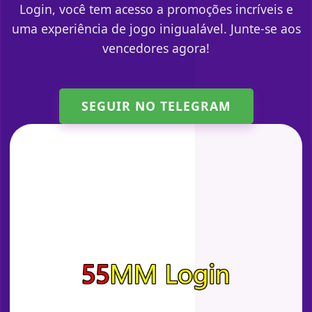
Login, você tem acesso a promoções incríveis e
uma experiência de jogo inigualável. Junte-se aos
vencedores agora!
SEGUIR NO TELEGRAM