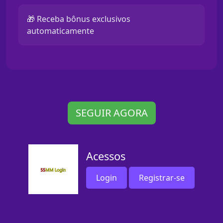
🎁 Receba bônus exclusivos
automaticamente
SEGUIR AGORA
Acessos
Login
Registrar-se