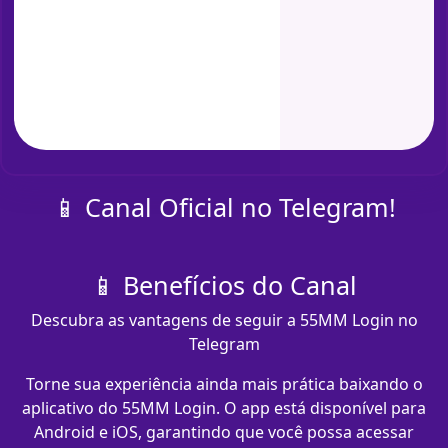
📱 Canal Oficial no Telegram!
📱 Benefícios do Canal
Descubra as vantagens de seguir a 55MM Login no
Telegram
Torne sua experiência ainda mais prática baixando o
aplicativo do 55MM Login. O app está disponível para
Android e iOS, garantindo que você possa acessar