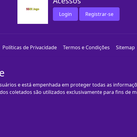
Acessos
Login
Registrar-se
Políticas de Privacidade
Termos e Condições
Sitemap
de
 usuários e está empenhada em proteger todas as informaçõ
os coletados são utilizados exclusivamente para fins de m