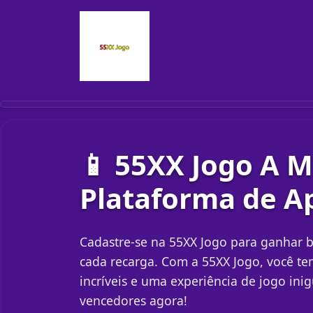
📱 55XX Jogo A 
Plataforma de A
Cadastre-se na 55XX Jogo para ganhar 
cada recarga. Com a 55XX Jogo, você t
incríveis e uma experiência de jogo inig
vencedores agora!