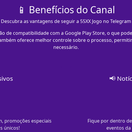
📱 Benefícios do Canal
Descubra as vantagens de seguir a 55XX Jogo no Telegram
ção de compatibilidade com a Google Play Store, o que pod
também oferece melhor controle sobre o processo, permit
necessário.
sivos
📢 Notí
m, promoções especiais
Fique por dentro d
s únicos!
eventos da