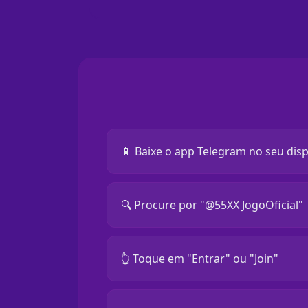
📱 Baixe o app Telegram no seu disp
🔍 Procure por "@55XX JogoOficial"
👆 Toque em "Entrar" ou "Join"