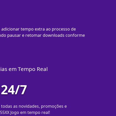
e adicionar tempo extra ao processo de
indo pausar e retomar downloads conforme
cias em Tempo Real
24/7
e todas as novidades, promoções e
 55XX Jogo em tempo real!