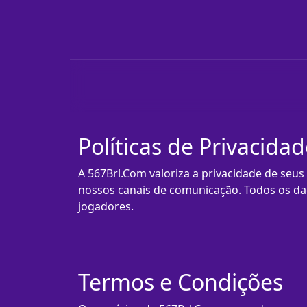
Políticas de Privacida
A 567Brl.Com valoriza a privacidade de seu
nossos canais de comunicação. Todos os dad
jogadores.
Termos e Condições