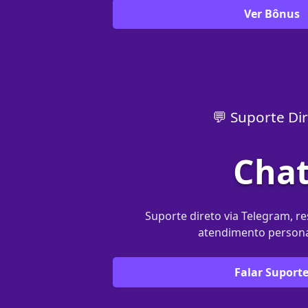
Ver Bônus
💬 Suporte Di
Cha
Suporte direto via Telegram, r
atendimento persona
Falar Suport