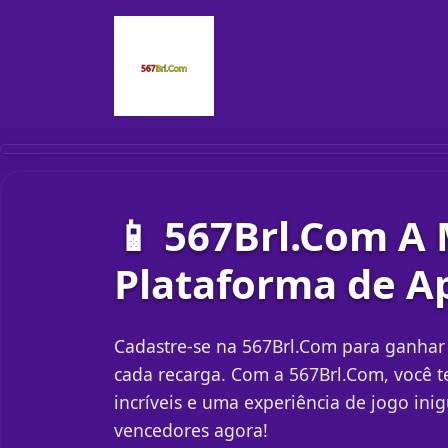
📱 567Brl.Com A
Plataforma de A
Cadastre-se na 567Brl.Com para ganhar
cada recarga. Com a 567Brl.Com, você 
incríveis e uma experiência de jogo inig
vencedores agora!