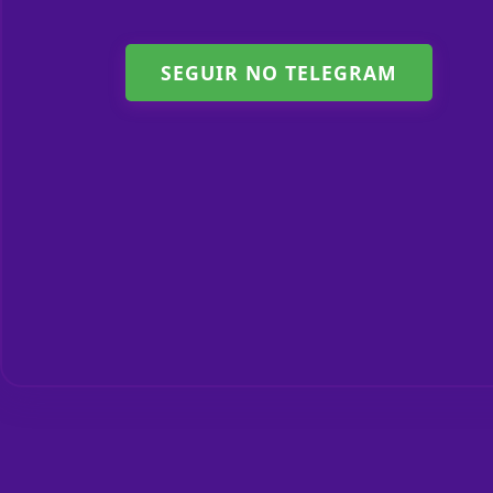
SEGUIR NO TELEGRAM