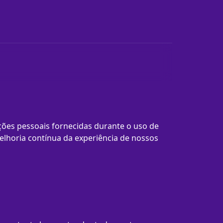
ções pessoais fornecidas durante o uso de
elhoria contínua da experiência de nossos