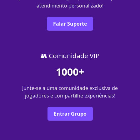
atendimento personalizado!
Falar Suporte
👥 Comunidade VIP
1000+
Junte-se a uma comunidade exclusiva de
jogadores e compartilhe experiências!
Entrar Grupo