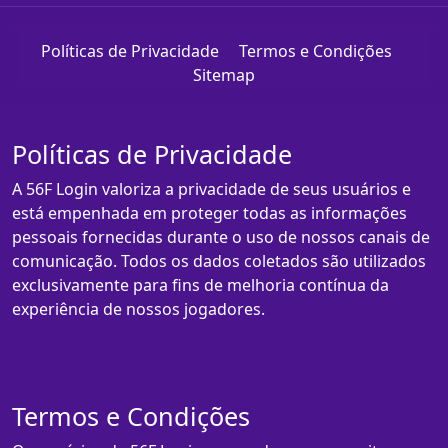
Políticas de Privacidade
Termos e Condições
Sitemap
Políticas de Privacidade
A 56F Login valoriza a privacidade de seus usuários e
está empenhada em proteger todas as informações
pessoais fornecidas durante o uso de nossos canais de
comunicação. Todos os dados coletados são utilizados
exclusivamente para fins de melhoria contínua da
experiência de nossos jogadores.
Termos e Condições