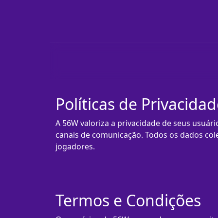
Políticas de Privacida
A 56W valoriza a privacidade de seus usuá
canais de comunicação. Todos os dados cole
jogadores.
Termos e Condições