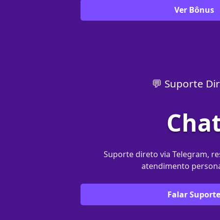
Ver Bônus
💬 Suporte Di
Cha
Suporte direto via Telegram, r
atendimento persona
Falar Suport