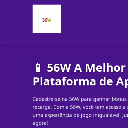
📱 56W A Melhor
Plataforma de A
Cadastre-se na 56W para ganhar bônus 
recarga. Com a 56W, você tem acesso a 
uma experiência de jogo inigualável. J
agora!