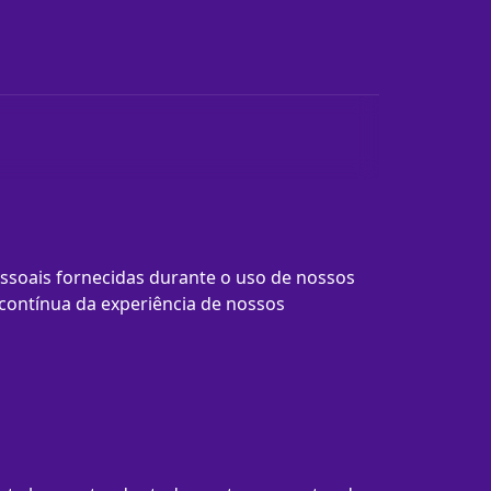
ssoais fornecidas durante o uso de nossos
 contínua da experiência de nossos