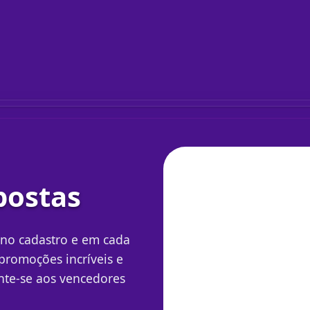
postas
no cadastro e em cada
promoções incríveis e
unte-se aos vencedores