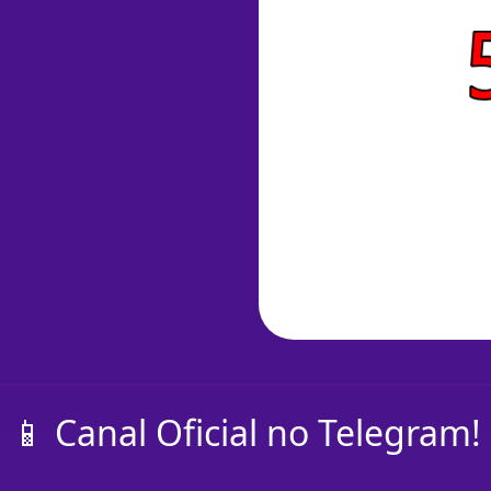
📱 Canal Oficial no Telegram!