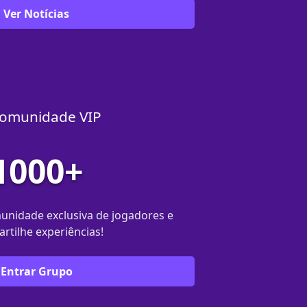
Ver Notícias
Comunidade VIP
1000+
unidade exclusiva de jogadores e
rtilhe experiências!
Entrar Grupo