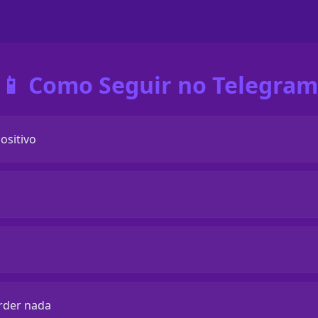
📱 Como Seguir no Telegram
ositivo
erder nada