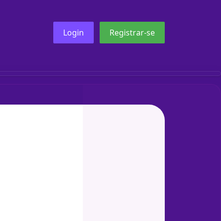
Login
Registrar-se