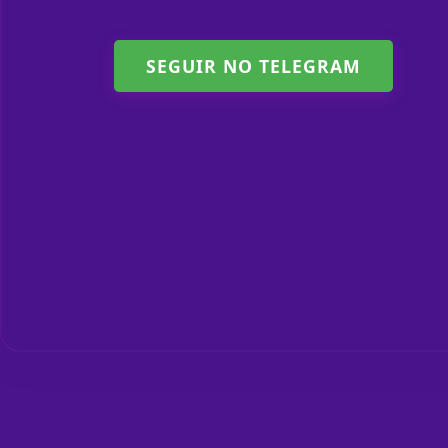
SEGUIR NO TELEGRAM