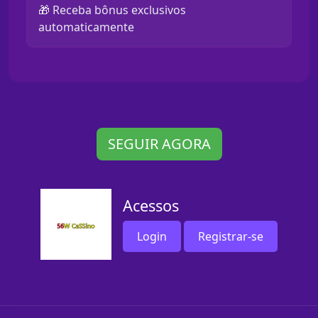
🎁 Receba bônus exclusivos
automaticamente
SEGUIR AGORA
Acessos
Login
Registrar-se