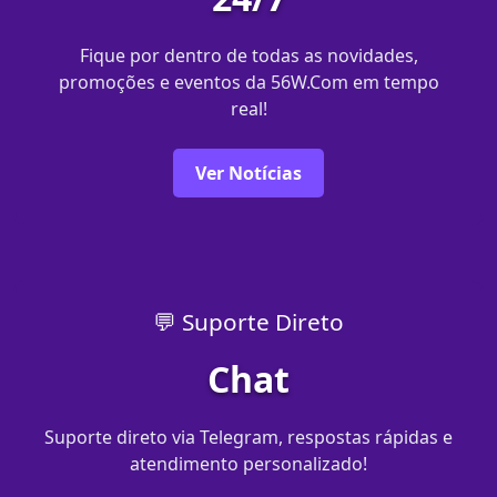
Fique por dentro de todas as novidades,
promoções e eventos da 56W.Com em tempo
real!
Ver Notícias
💬 Suporte Direto
Chat
Suporte direto via Telegram, respostas rápidas e
atendimento personalizado!