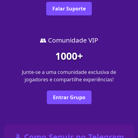
Falar Suporte
👥 Comunidade VIP
1000+
Junte-se a uma comunidade exclusiva de
jogadores e compartilhe experiências!
Entrar Grupo
📱 Como Seguir no Telegram