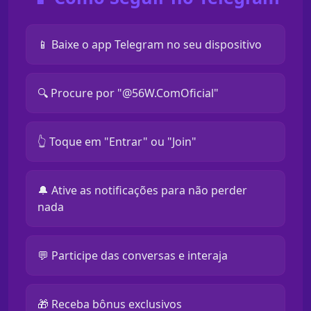
📱 Baixe o app Telegram no seu dispositivo
🔍 Procure por "@56W.ComOficial"
👆 Toque em "Entrar" ou "Join"
🔔 Ative as notificações para não perder
nada
💬 Participe das conversas e interaja
🎁 Receba bônus exclusivos