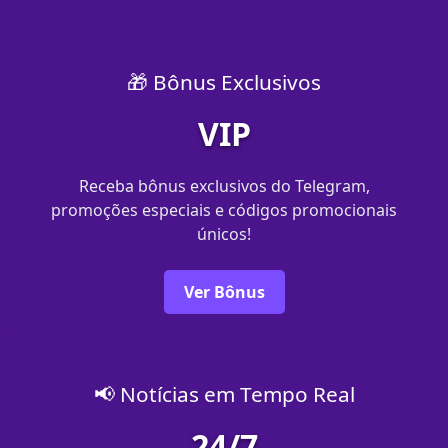
🎁 Bônus Exclusivos
VIP
Receba bônus exclusivos do Telegram,
promoções especiais e códigos promocionais
únicos!
Ver Bônus
📢 Notícias em Tempo Real
24/7