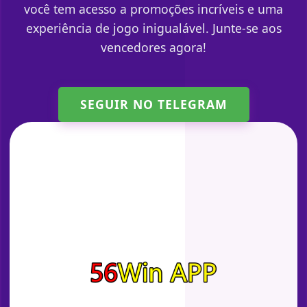
você tem acesso a promoções incríveis e uma
experiência de jogo inigualável. Junte-se aos
vencedores agora!
SEGUIR NO TELEGRAM