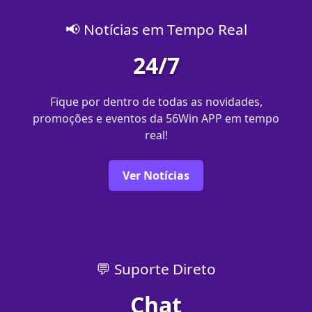
📢 Notícias em Tempo Real
24/7
Fique por dentro de todas as novidades,
promoções e eventos da 56Win APP em tempo
real!
Ver Notícias
💬 Suporte Direto
Chat