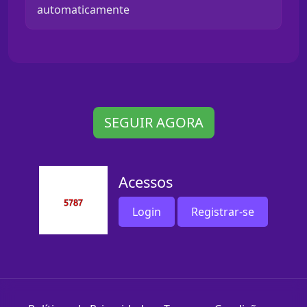
automaticamente
SEGUIR AGORA
Acessos
Login
Registrar-se