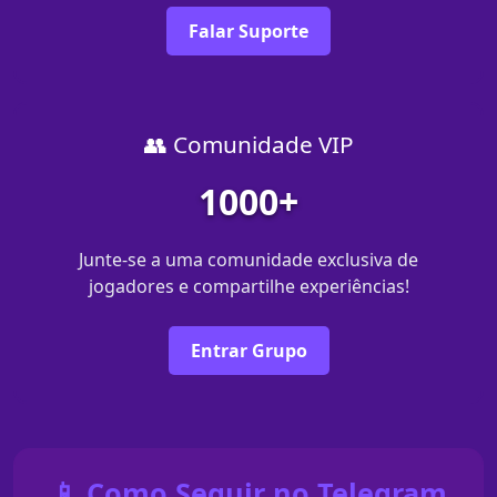
Falar Suporte
👥 Comunidade VIP
1000+
Junte-se a uma comunidade exclusiva de
jogadores e compartilhe experiências!
Entrar Grupo
📱 Como Seguir no Telegram