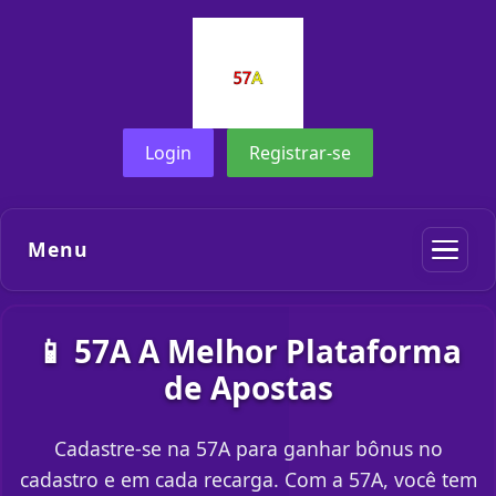
Login
Registrar-se
Menu
📱 57A A Melhor Plataforma
de Apostas
Cadastre-se na 57A para ganhar bônus no
cadastro e em cada recarga. Com a 57A, você tem