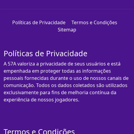
Políticas de Privacidade
Termos e Condições
Sitemap
Políticas de Privacidade
A 57A valoriza a privacidade de seus usuários e está
empenhada em proteger todas as informações
pessoais fornecidas durante o uso de nossos canais de
comunicação. Todos os dados coletados são utilizados
exclusivamente para fins de melhoria contínua da
experiência de nossos jogadores.
Termos e Condições