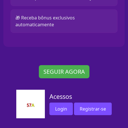
🎁 Receba bônus exclusivos
automaticamente
SEGUIR AGORA
Acessos
Login
Registrar-se