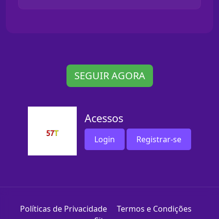
SEGUIR AGORA
Acessos
Login
Registrar-se
Políticas de Privacidade
Termos e Condições