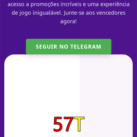
acesso a promoções incríveis e uma experiência
de jogo inigualável. Junte-se aos vencedores
agora!
SEGUIR NO TELEGRAM