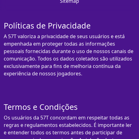
Sitemap
Políticas de Privacidade
A 57T valoriza a privacidade de seus usuários e está
empenhada em proteger todas as informações
pessoais fornecidas durante o uso de nossos canais de
comunicação. Todos os dados coletados são utilizados
exclusivamente para fins de melhoria contínua da
experiência de nossos jogadores.
Termos e Condições
Os usuários da 57T concordam em respeitar todas as
regras e regulamentos estabelecidos. É importante ler
e entender todos os termos antes de participar de